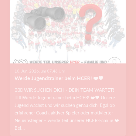
10. Jun. 2026, um 07.46 Uhr
Werde Jugendtrainer beim HCER! ❤️🖤
🤾🏻‍♂️ WIR SUCHEN DICH - DEIN TEAM WARTET!
🤾🏼‍♀️Werde Jugendtrainer beim HCER! ❤️🖤 Unsere
Jugend wächst und wir suchen genau dich! Egal ob
erfahrener Coach, aktiver Spieler oder motivierter
Neueinsteiger – werde Teil unserer HCER-Familie ❤️
Bei...